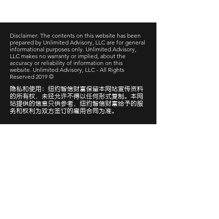
Disclaimer: The contents on this website has been
prepared by Unlimited Advisory, LLC are for general
informational purposes only. Unlimited Advisory,
LLC makes no warranty or implied, about the
accuracy or reliability of information on this
website. Unlimited Advisory, LLC - All Rights
Reserved 2019 ©
隐私和使用：纽约智信财富保留本网站宣传资料
的所有权，未经允许不得以任何形式复制。本网
站提供的信息只供参考，纽约智信财富给予的服
务和权利为双方签订的雇用合同为准。
快速链接
预约咨询
基础报税-报价单
社交媒体